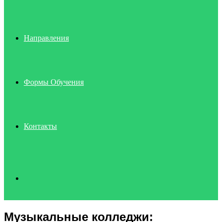
Направления
Формы Обучения
Контакты
Search
Музыкальные колледжи:
for