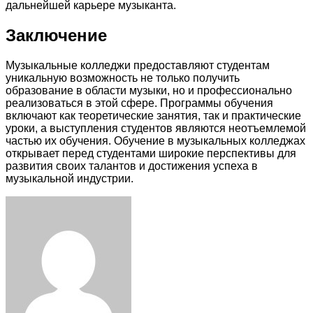
дальнейшей карьере музыканта.
Заключение
Музыкальные колледжи предоставляют студентам
уникальную возможность не только получить
образование в области музыки, но и профессионально
реализоваться в этой сфере. Программы обучения
включают как теоретические занятия, так и практические
уроки, а выступления студентов являются неотъемлемой
частью их обучения. Обучение в музыкальных колледжах
открывает перед студентами широкие перспективы для
развития своих талантов и достижения успеха в
музыкальной индустрии.
Facebook
Twitter
LinkedIn
Tumblr
Pinterest
Reddit
VKontakte
Odnoklassniki
Skype
WhatsApp
Telegram
Viber
Share
Print
via
Email