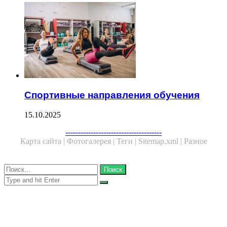
Спортивные направления обучения
15.10.2025
Facebook
Twitter
WhatsApp
Telegram
--------------------------------------
Карта сайта |
Фотогалерея |
Теги |
Sitemap.xml |
Разное
Close
Найти:
Close
Search
for