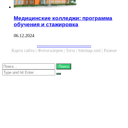
Медицинские колледжи: программа
обучения и стажировка
06.12.2024
Facebook
Twitter
WhatsApp
Telegram
--------------------------------------
Карта сайта |
Фотогалерея |
Теги |
Sitemap.xml |
Разное
Close
Найти:
Close
Search
for