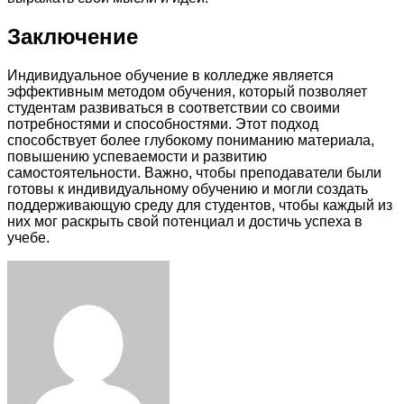
Заключение
Индивидуальное обучение в колледже является
эффективным методом обучения, который позволяет
студентам развиваться в соответствии со своими
потребностями и способностями. Этот подход
способствует более глубокому пониманию материала,
повышению успеваемости и развитию
самостоятельности. Важно, чтобы преподаватели были
готовы к индивидуальному обучению и могли создать
поддерживающую среду для студентов, чтобы каждый из
них мог раскрыть свой потенциал и достичь успеха в
учебе.
Facebook
Twitter
LinkedIn
Tumblr
Pinterest
Reddit
VKontakte
Odnoklassniki
Skype
WhatsApp
Telegram
Viber
Share
Print
via
Email