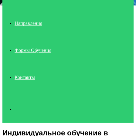
Направления
Формы Обучения
Контакты
Search
Индивидуальное обучение в
for