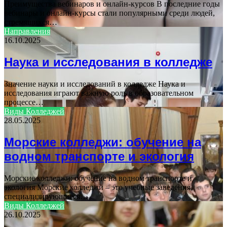
Преимущества вебинаров и онлайн-курсов В последние годы
вебинары и онлайн-курсы стали популярными среди людей,
стремящихся…
Направления
16.10.2025
Наука и исследования в колледже
Значение науки и исследований в колледже Наука и
исследования играют важную роль в образовательном
процессе…
Виды Колледжей
28.05.2025
Морские колледжи: обучение на
водном транспорте и экология
Морские колледжи: обучение на водном транспорте и
экология Морские колледжи – это учебные заведения,
специализирующиеся…
Виды Колледжей
26.10.2025