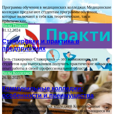
Программа обучения в медицинских колледжах Медицинские
колледжи предлагают студентам программы обучения,
которые включают в себя как теоретические, так и
практические…
Виды Практик
01.12.2024
Стажировки и практика в
предприятиях
Цель стажировки Стажировка — это возможность для
студентов или выпускников получить практические навыки и
опыт работы в своей профессиональной области.…
Виды Колледжей
26.10.2025
Коммунильные колледжи:
особенности и преимущества
Особенности коммунильных колледжей Коммунильные
колледжи — это учебные заведения, специализирующиеся на