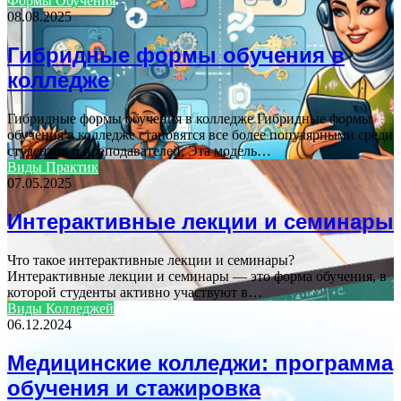
Формы Обучения
08.08.2025
Гибридные формы обучения в
колледже
Гибридные формы обучения в колледже Гибридные формы
обучения в колледже становятся все более популярными среди
студентов и преподавателей. Эта модель…
Виды Практик
07.05.2025
Интерактивные лекции и семинары
Что такое интерактивные лекции и семинары?
Интерактивные лекции и семинары — это форма обучения, в
которой студенты активно участвуют в…
Виды Колледжей
06.12.2024
Медицинские колледжи: программа
обучения и стажировка