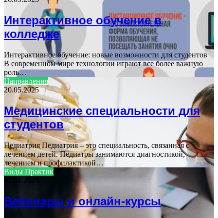
Интерактивное обучение в
колледже
Интерактивное обучение: новые возможности для студентов
В современном мире технологии играют все более важную
роль…
Направления
20.05.2025
Медицинские специальности для
студентов
Педиатрия Педиатрия – это специальность, связанная с
лечением детей. Педиатры занимаются диагностикой,
лечением и профилактикой…
Виды Практик
03.01.2025
Вебинары и онлайн-курсы