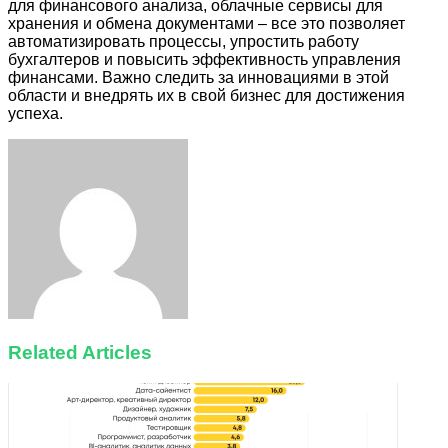
для финансового анализа, облачные сервисы для
хранения и обмена документами – все это позволяет
автоматизировать процессы, упростить работу
бухгалтеров и повысить эффективность управления
финансами. Важно следить за инновациями в этой
области и внедрять их в свой бизнес для достижения
успеха.
Facebook
Twitter
LinkedIn
Tumblr
Pinterest
Reddit
VKontakte
Odnoklassniki
Skype
WhatsApp
Telegram
Viber
Share
Print
via
Email
Related Articles