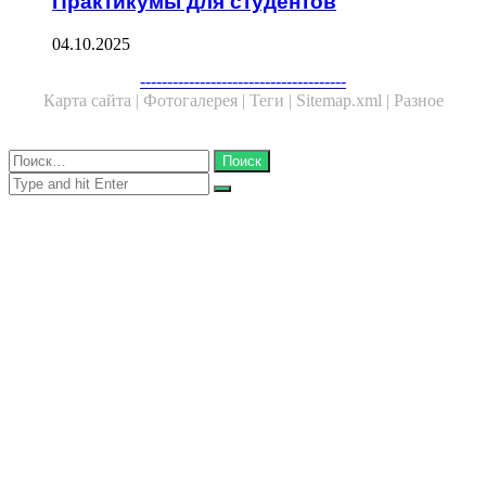
Практикумы для студентов
04.10.2025
Facebook
Twitter
WhatsApp
Telegram
--------------------------------------
Карта сайта |
Фотогалерея |
Теги |
Sitemap.xml |
Разное
Close
Найти:
Close
Search
for