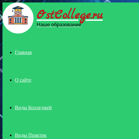
OstCollege.ru
Menu
Наше образование
Главная
О сайте
Виды Колледжей
Виды Практик