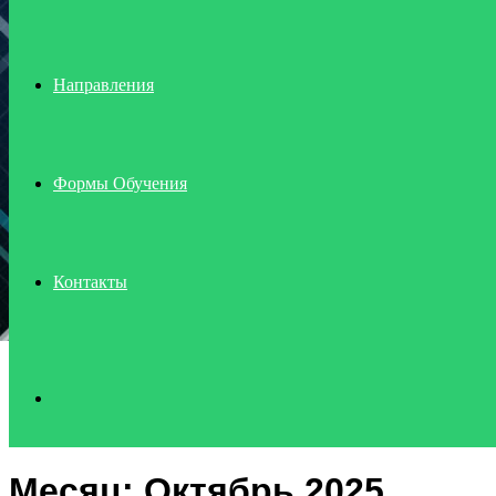
Направления
Формы Обучения
Контакты
Search
Месяц:
Октябрь 2025
for